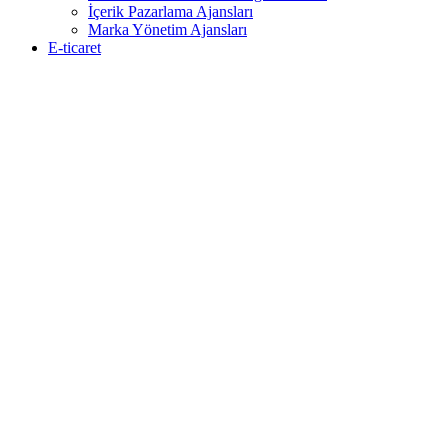
İçerik Pazarlama Ajansları
Marka Yönetim Ajansları
E-ticaret