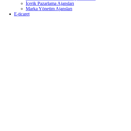
İçerik Pazarlama Ajansları
Marka Yönetim Ajansları
E-ticaret