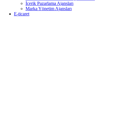
İçerik Pazarlama Ajansları
Marka Yönetim Ajansları
E-ticaret