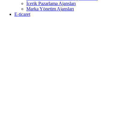
İçerik Pazarlama Ajansları
Marka Yönetim Ajansları
E-ticaret