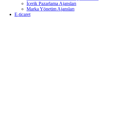
İçerik Pazarlama Ajansları
Marka Yönetim Ajansları
E-ticaret