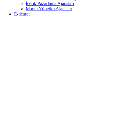
İçerik Pazarlama Ajansları
Marka Yönetim Ajansları
E-ticaret