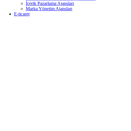
İçerik Pazarlama Ajansları
Marka Yönetim Ajansları
E-ticaret