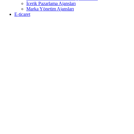
İçerik Pazarlama Ajansları
Marka Yönetim Ajansları
E-ticaret