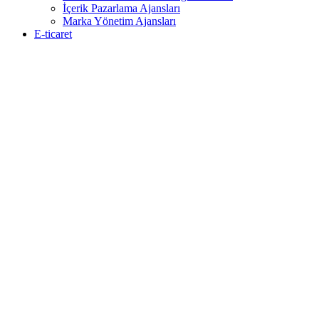
İçerik Pazarlama Ajansları
Marka Yönetim Ajansları
E-ticaret