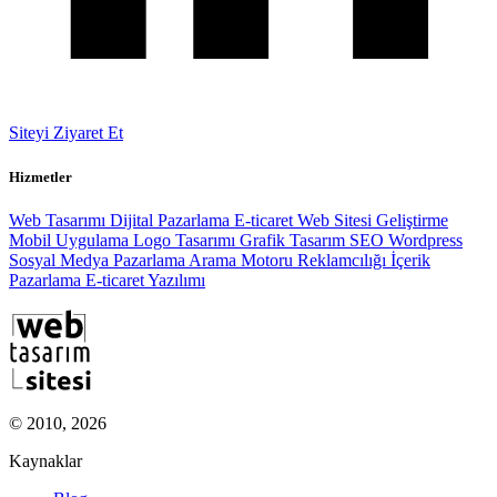
Siteyi Ziyaret Et
Hizmetler
Web Tasarımı
Dijital Pazarlama
E-ticaret
Web Sitesi Geliştirme
Mobil Uygulama
Logo Tasarımı
Grafik Tasarım
SEO
Wordpress
Sosyal Medya Pazarlama
Arama Motoru Reklamcılığı
İçerik
Pazarlama
E-ticaret Yazılımı
© 2010, 2026
Kaynaklar