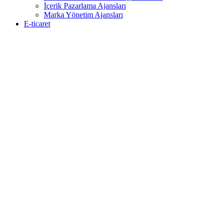
İçerik Pazarlama Ajansları
Marka Yönetim Ajansları
E-ticaret