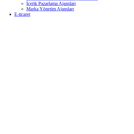
İçerik Pazarlama Ajansları
Marka Yönetim Ajansları
E-ticaret