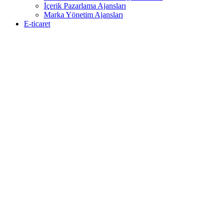
İçerik Pazarlama Ajansları
Marka Yönetim Ajansları
E-ticaret