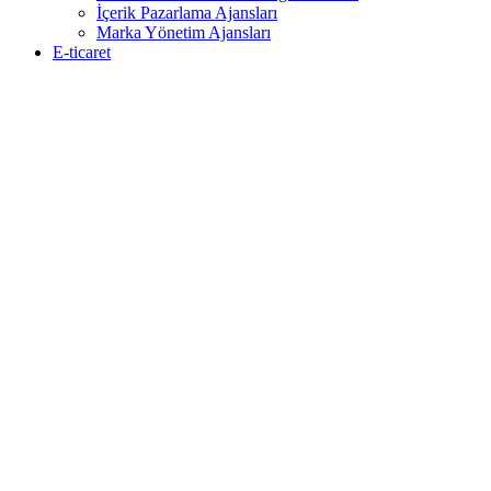
İçerik Pazarlama Ajansları
Marka Yönetim Ajansları
E-ticaret