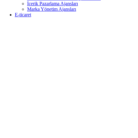
İçerik Pazarlama Ajansları
Marka Yönetim Ajansları
E-ticaret