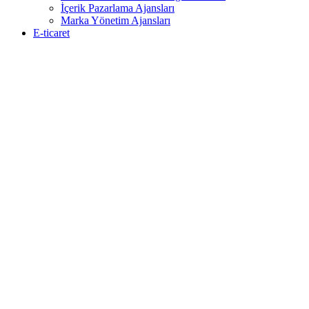
İçerik Pazarlama Ajansları
Marka Yönetim Ajansları
E-ticaret