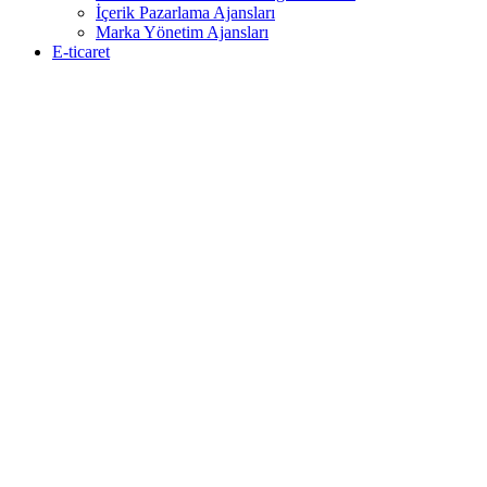
İçerik Pazarlama Ajansları
Marka Yönetim Ajansları
E-ticaret