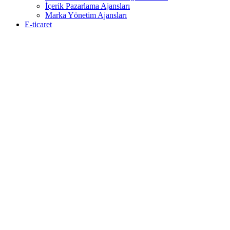
İçerik Pazarlama Ajansları
Marka Yönetim Ajansları
E-ticaret