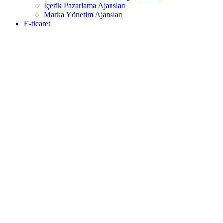
İçerik Pazarlama Ajansları
Marka Yönetim Ajansları
E-ticaret