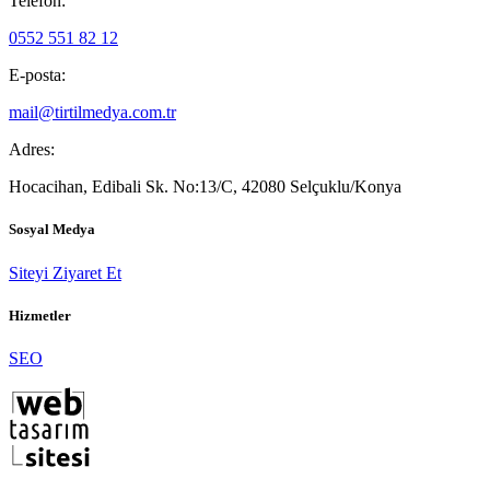
Telefon:
0552 551 82 12
E-posta:
mail@tirtilmedya.com.tr
Adres:
Hocacihan, Edibali Sk. No:13/C, 42080 Selçuklu/Konya
Sosyal Medya
Siteyi Ziyaret Et
Hizmetler
SEO