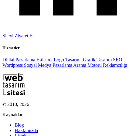
Siteyi Ziyaret Et
Hizmetler
Dijital Pazarlama
E-ticaret
Logo Tasarımı
Grafik Tasarım
SEO
Wordpress
Sosyal Medya Pazarlama
Arama Motoru Reklamcılığı
© 2010, 2026
Kaynaklar
Blog
Hakkımızda
Listelen