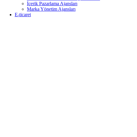
İçerik Pazarlama Ajansları
Marka Yönetim Ajansları
E-ticaret