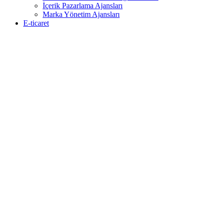
İçerik Pazarlama Ajansları
Marka Yönetim Ajansları
E-ticaret