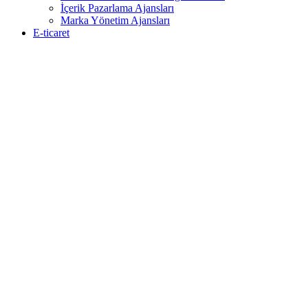
İçerik Pazarlama Ajansları
Marka Yönetim Ajansları
E-ticaret