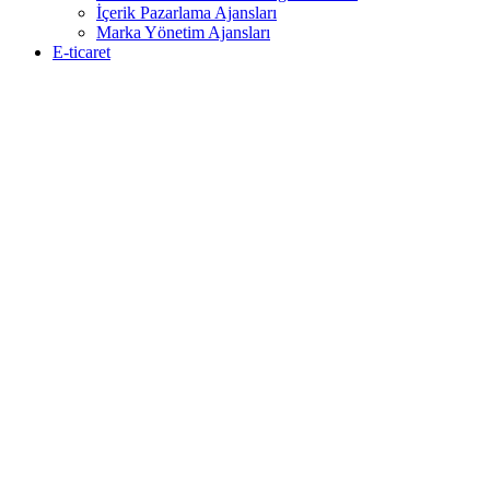
İçerik Pazarlama Ajansları
Marka Yönetim Ajansları
E-ticaret