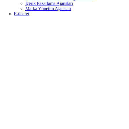
İçerik Pazarlama Ajansları
Marka Yönetim Ajansları
E-ticaret